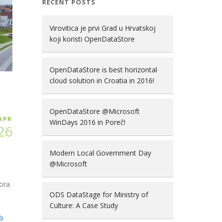
RECENT POSTS
Virovitica je prvi Grad u Hrvatskoj
koji koristi OpenDataStore
OpenDataStore is best horizontal
cloud solution in Croatia in 2016!
OpenDataStore @Microsoft
APR
WinDays 2016 in Poreč!
26
Modern Local Government Day
@Microsoft
tora
ODS DataStage for Ministry of
Culture: A Case Study
b