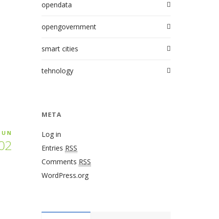
opendata
opengovernment
smart cities
tehnology
META
JUN
Log in
02
Entries
RSS
Comments
RSS
WordPress.org
d