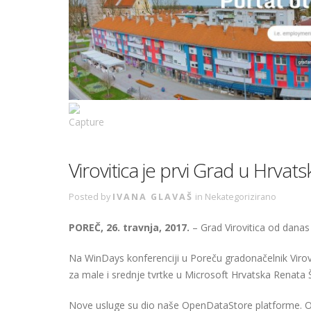
Virovitica je prvi Grad u Hrvat
Posted by
IVANA GLAVAŠ
in
Nekategorizirano
POREČ, 26. travnja, 2017.
– Grad Virovitica od danas
Na WinDays konferenciji u Poreču gradonačelnik Virovi
za male i srednje tvrtke u Microsoft Hrvatska Renata Šo
Nove usluge su dio naše OpenDataStore platforme. O