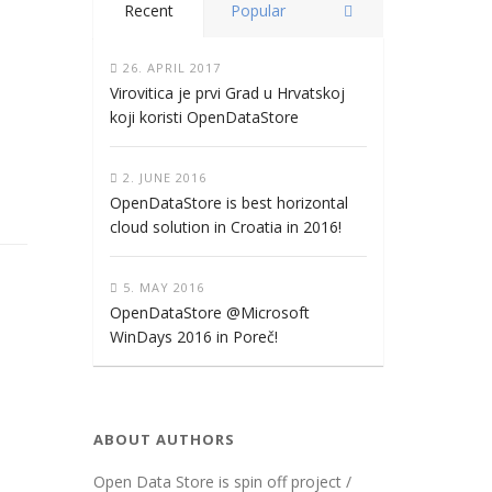
Recent
Popular
26. APRIL 2017
Virovitica je prvi Grad u Hrvatskoj
koji koristi OpenDataStore
2. JUNE 2016
OpenDataStore is best horizontal
cloud solution in Croatia in 2016!
5. MAY 2016
OpenDataStore @Microsoft
WinDays 2016 in Poreč!
ABOUT AUTHORS
Open Data Store is spin off project /