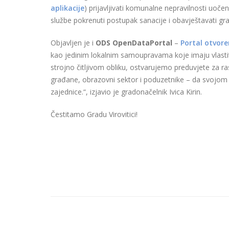
aplikacije
) prijavljivati komunalne nepravilnosti uo
službe pokrenuti postupak sanacije i obavještavati gr
Objavljen je i
ODS OpenDataPortal
–
Portal otvore
kao jedinim lokalnim samoupravama koje imaju vlasti
strojno čitljivom obliku, ostvarujemo preduvjete za r
građane, obrazovni sektor i poduzetnike – da svojom 
zajednice.“, izjavio je gradonačelnik Ivica Kirin.
Čestitamo Gradu Virovitici!