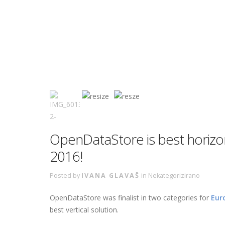
OpenDataStore is best horizont
2016!
Posted by
IVANA GLAVAŠ
in
Nekategorizirano
OpenDataStore was finalist in two categories for
Eur
best vertical solution.