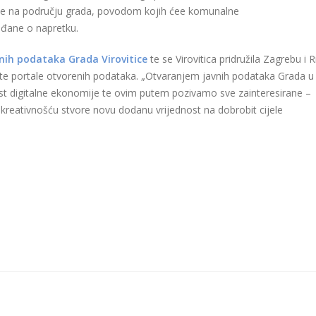
čene na području grada, povodom kojih ćee komunalne
ađane o napretku.
nih podataka Grada Virovitice
te se Virovitica pridružila Zagrebu i R
te portale otvorenih podataka. „Otvaranjem javnih podataka Grada u
ast digitalne ekonomije te ovim putem pozivamo sve zainteresirane –
kreativnošću stvore novu dodanu vrijednost na dobrobit cijele